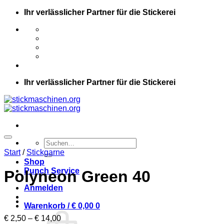
Zum
Ihr verlässlicher Partner für die Stickerei
Inhalt
springen
Ihr verlässlicher Partner für die Stickerei
Suche
nach:
Start
/
Stickgarne
Shop
Punch Service
Polyneon Green 40
Anmelden
Warenkorb /
€
0,00
0
Preisspanne:
€
2,50
–
€
14,00