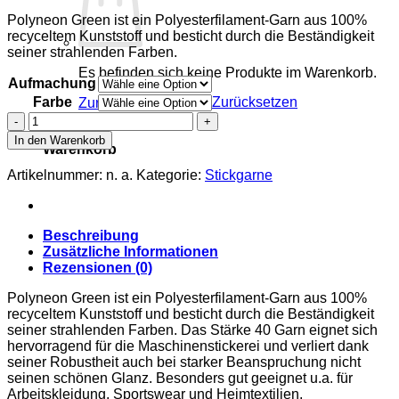
€ 2,50
Polyneon Green ist ein Polyesterfilament-Garn aus 100%
bis
recyceltem Kunststoff und besticht durch die Beständigkeit
€ 14,00
seiner strahlenden Farben.
Es befinden sich keine Produkte im Warenkorb.
Aufmachung
Farbe
Zurücksetzen
Zurück zum Shop
Polyneon
0
Green
In den Warenkorb
Warenkorb
40
Menge
Artikelnummer:
n. a.
Kategorie:
Stickgarne
Beschreibung
Zusätzliche Informationen
Rezensionen (0)
Polyneon Green ist ein Polyesterfilament-Garn aus 100%
recyceltem Kunststoff und besticht durch die Beständigkeit
seiner strahlenden Farben. Das Stärke 40 Garn eignet sich
hervorragend für die Maschinenstickerei und verliert dank
seiner Robustheit auch bei starker Beanspruchung nicht
seinen schönen Glanz. Besonders gut geeignet u.a. für
Arbeitskleidung, Sportswear und Heimtextilien.