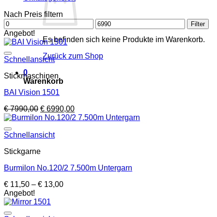
Nach Preis filtern
Min.
Max.
Filter
Preis
Preis
Angebot!
Es befinden sich keine Produkte im Warenkorb.
Zurück zum Shop
Schnellansicht
0
Stickmaschinen
Warenkorb
BAI Vision 1501
Ursprünglicher
Aktueller
€
7990,00
€
6990,00
Preis
Preis
war:
ist:
€ 7990,00
€ 6990,00.
Schnellansicht
Stickgarne
Burmilon No.120/2 7.500m Untergarn
Preisspanne:
€
11,50
–
€
13,00
€ 11,50
Angebot!
bis
€ 13,00