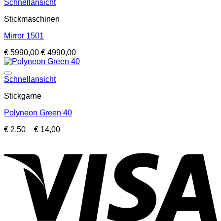
Schnellansicht
Stickmaschinen
Mirror 1501
Ursprünglicher
Aktueller
€
5990,00
€
4990,00
Preis
Preis
war:
ist:
€ 5990,00
€ 4990,00.
Schnellansicht
Stickgarne
Polyneon Green 40
Preisspanne:
€
2,50
–
€
14,00
€ 2,50
bis
€ 14,00