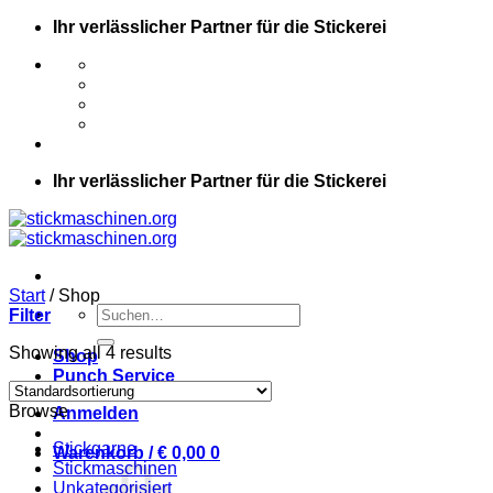
Zum
Ihr verlässlicher Partner für die Stickerei
Inhalt
springen
Ihr verlässlicher Partner für die Stickerei
Start
/
Shop
Suche
Filter
nach:
Showing all 4 results
Shop
Punch Service
Browse
Anmelden
Stickgarne
Warenkorb /
€
0,00
0
Stickmaschinen
Unkategorisiert